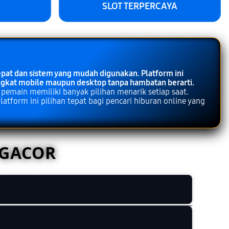
SLOT TERPERCAYA
pat dan sistem yang mudah digunakan. Platform ini
angkat mobile maupun desktop tanpa hambatan berarti.
pemain memiliki banyak pilihan menarik setiap saat.
atform ini pilihan tepat bagi pencari hiburan online yang
 GACOR
n akses mudah, transaksi cepat, dan peluang