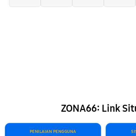
Layer Popup Close
ZONA66: Link Sit
PENILAIAN PENGGUNA
S