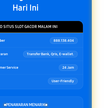
Hari Ini
O SITUS SLOT GACOR MALAM INI
ber
888.138.404
yaran
Transfer Bank, Qris, E-wallet.
mer Service
24 Jam
User-Friendly
PENAWARAN MENARIK