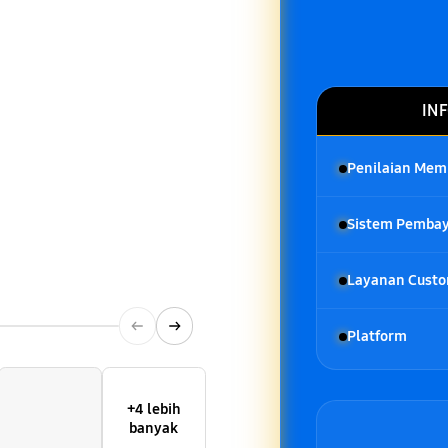
INF
Penilaian Mem
Sistem Pemba
Layanan Custo
Sebelumnya
Berikutnya
Platform
+4 lebih
banyak