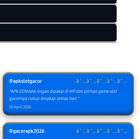
erbagai pilihan game slot yang mudah
, dan berbagai provider populer dengan
slot gacor kapan saja melalui smartphone
@apkslotgacor
â˜…â˜…â˜…â˜…â˜…
"APK ZONA66 ringan dipakai di HP dan pilihan game slot
gacornya cukup lengkap setiap hari."
20 April 2026
@gacorapk2026
â˜…â˜…â˜…â˜…â˜…