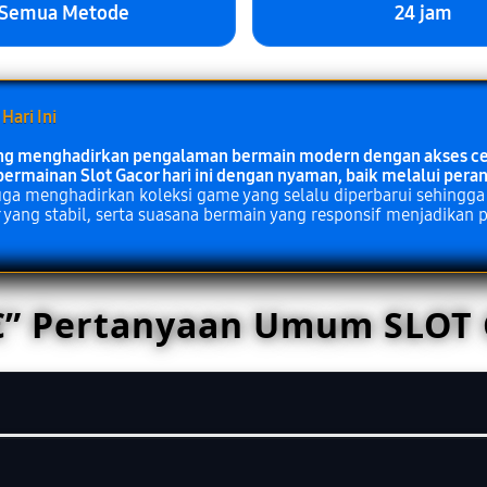
Semua Metode
24 jam
Hari Ini
h yang menghadirkan pengalaman bermain modern dengan akses ce
permainan Slot Gacor hari ini dengan nyaman, baik melalui per
ga menghadirkan koleksi game yang selalu diperbarui sehingga 
yang stabil, serta suasana bermain yang responsif menjadikan pl
€” Pertanyaan Umum SLOT
h yang menghadirkan permainan slot gacor malam ini denga